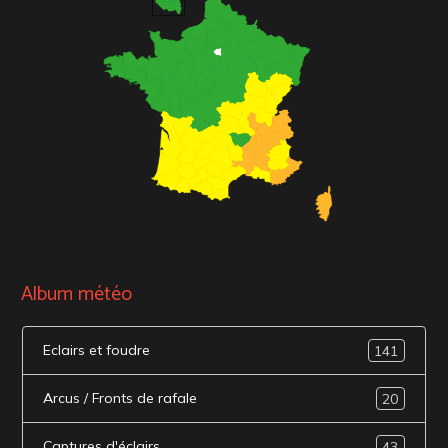
Album météo
Eclairs et foudre
141
Arcus / Fronts de rafale
20
Captures d'éclairs
43