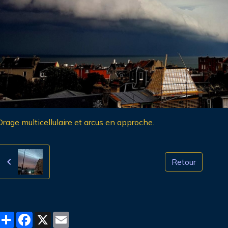
Orage multicellulaire et arcus en approche.
Retour
Partager
Facebook
X
Email