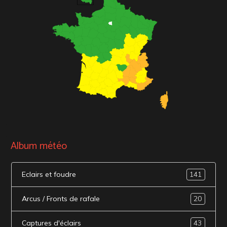
Album météo
Eclairs et foudre
141
Arcus / Fronts de rafale
20
Captures d'éclairs
43