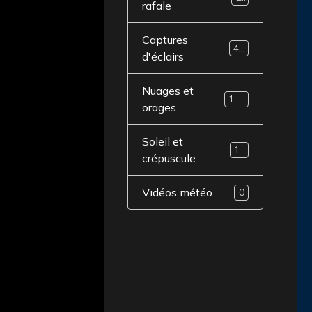
rafale
Captures
43
d'éclairs
Nuages et
104
orages
Soleil et
16
crépuscule
Vidéos météo
0