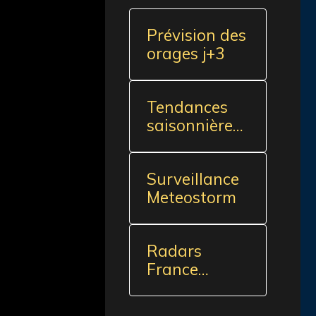
Prévision des
orages j+3
Tendances
saisonnières
(5 mois)
Surveillance
Meteostorm
Radars
France
(source
externe)