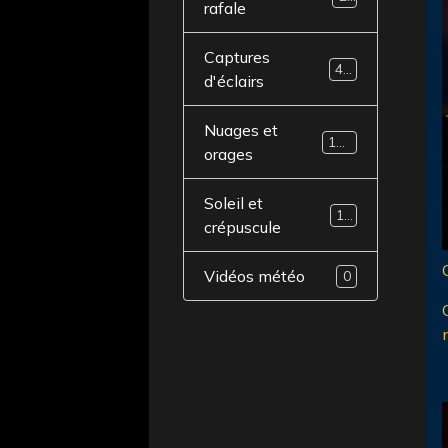
rafale
Captures
43
d'éclairs
Nuages et
104
orages
Soleil et
16
crépuscule
Vidéos météo
0