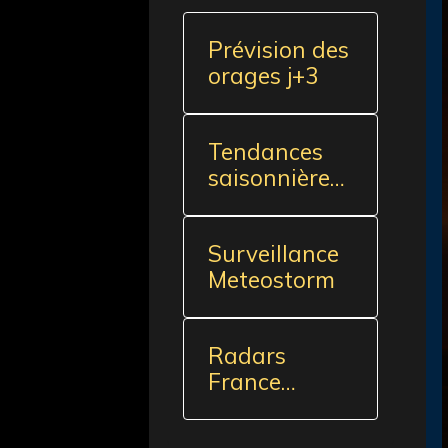
Prévision des
orages j+3
Tendances
saisonnières
(5 mois)
Surveillance
Meteostorm
Radars
France
(source
externe)